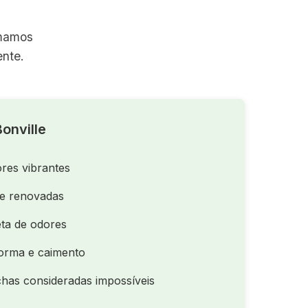
rmamos
nte.
onville
res vibrantes
de renovadas
ta de odores
orma e caimento
as consideradas impossíveis