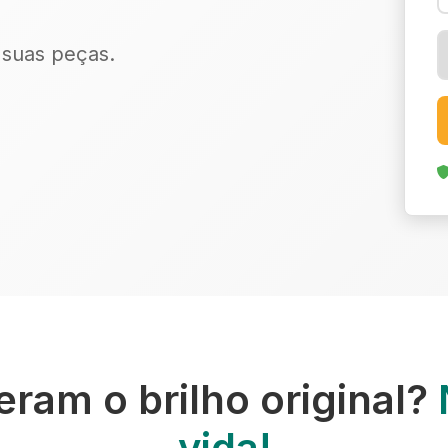
r suas peças.
ram o brilho original?
vida!