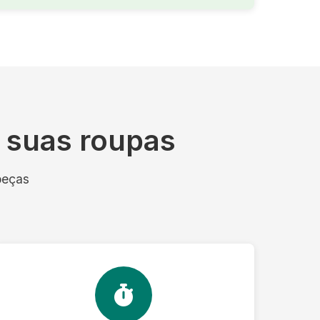
s suas roupas
peças