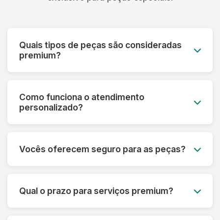
Quais tipos de peças são consideradas
premium?
Roupas de grife, vestidos de noiva, peças de
couro e camurça, seda, cashmere, roupas
Como funciona o atendimento
vintage, uniformes especiais e qualquer peça de
personalizado?
alto valor monetário ou sentimental.
Cada cliente premium tem um consultor
dedicado que acompanha todo o processo,
Vocês oferecem seguro para as peças?
desde a avaliação inicial até a entrega,
oferecendo orientações personalizadas.
Sim! Todas as peças do serviço premium são
automaticamente cobertas por seguro contra
Qual o prazo para serviços premium?
danos ou perdas, com cobertura de até R$
50.000 por peça.
O prazo varia de 5 a 10 dias úteis, dependendo