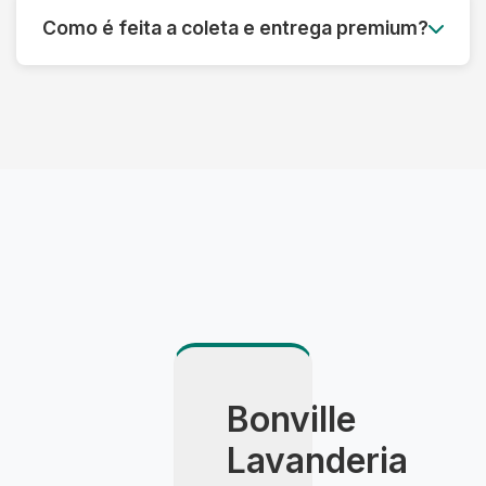
da complexidade. Para casos urgentes,
Como é feita a coleta e entrega premium?
oferecemos serviço express com prazo
reduzido mediante consulta.
Utilizamos veículo climatizado, embalagem
especial e agendamento com hora marcada. A
entrega é feita pessoalmente pelo consultor,
com apresentação detalhada do resultado.
Bonville
Lavanderia