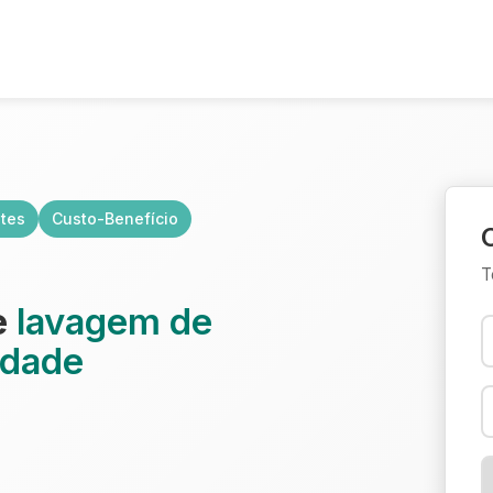
ntes
Custo-Benefício
T
e
lavagem de
idade