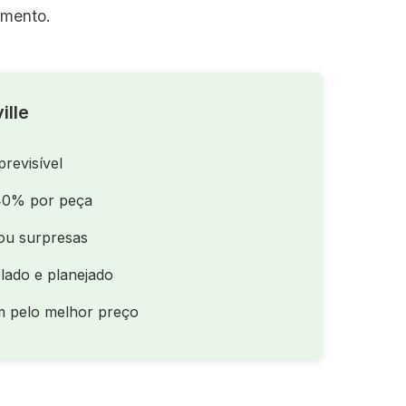
amento.
ille
previsível
40% por peça
ou surpresas
lado e planejado
m pelo melhor preço