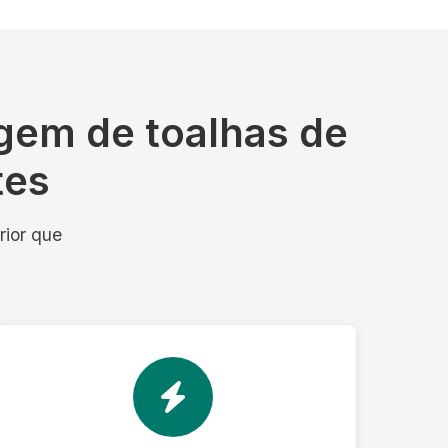
gem de toalhas de
tes
rior que