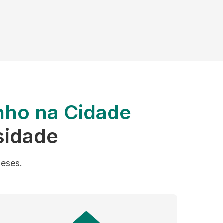
nho na Cidade
sidade
meses.