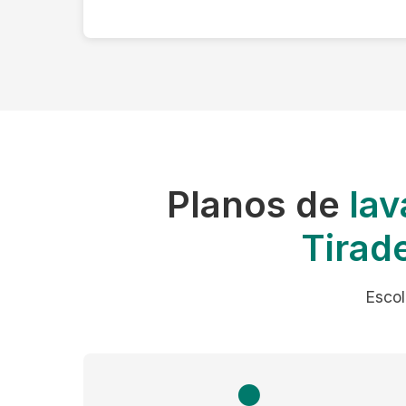
Planos de
lav
Tirad
Escol