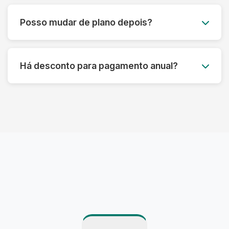
Você pode acumular até 50% das peças não
utilizadas para o mês seguinte, garantindo que
Posso mudar de plano depois?
você aproveite ao máximo seu plano sem
desperdício.
Claro! Você pode fazer upgrade ou downgrade
do seu plano a qualquer momento, adaptando-
Há desconto para pagamento anual?
se às suas necessidades atuais.
Sim! Oferecemos até 15% de desconto para
pagamento anual antecipado, além de
benefícios exclusivos para assinantes anuais.