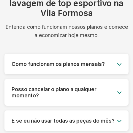
lavagem de top esportivo na
Vila Formosa
Entenda como funcionam nossos planos e comece
a economizar hoje mesmo.
Como funcionam os planos mensais?
Você paga um valor fixo mensal e tem direito a
um número determinado de peças, com coleta e
Posso cancelar o plano a qualquer
entrega inclusos. É simples, previsível e muito
momento?
mais econômico.
Sim! Nossos planos são flexíveis e podem ser
cancelados a qualquer momento, sem multa ou
E se eu não usar todas as peças do mês?
taxa de cancelamento. Sua satisfação é nossa
prioridade.