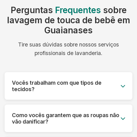
Perguntas
Frequentes
sobre
lavagem de touca de bebê em
Guaianases
Tire suas dúvidas sobre nossos serviços
profissionais de lavanderia.
Vocês trabalham com que tipos de
tecidos?
Trabalhamos com todos os tipos de tecidos:
algodão, linho, seda, lã, couro, camurça,
Como vocês garantem que as roupas não
tecidos sintéticos e técnicos. Cada material
vão danificar?
recebe o tratamento específico adequado.
Fazemos uma análise prévia de cada peça,