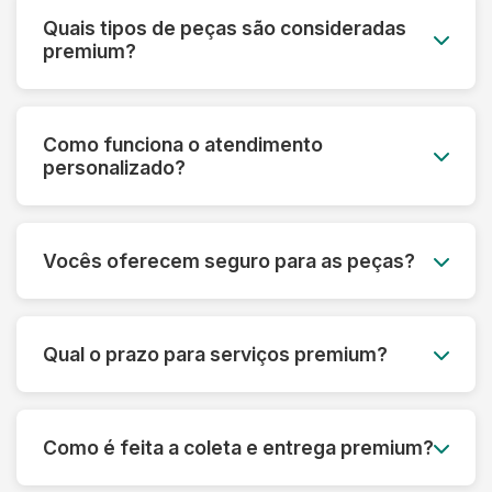
Quais tipos de peças são consideradas
premium?
Roupas de grife, vestidos de noiva, peças de
couro e camurça, seda, cashmere, roupas
Como funciona o atendimento
vintage, uniformes especiais e qualquer peça de
personalizado?
alto valor monetário ou sentimental.
Cada cliente premium tem um consultor
dedicado que acompanha todo o processo,
Vocês oferecem seguro para as peças?
desde a avaliação inicial até a entrega,
oferecendo orientações personalizadas.
Sim! Todas as peças do serviço premium são
automaticamente cobertas por seguro contra
Qual o prazo para serviços premium?
danos ou perdas, com cobertura de até R$
50.000 por peça.
O prazo varia de 5 a 10 dias úteis, dependendo
da complexidade. Para casos urgentes,
Como é feita a coleta e entrega premium?
oferecemos serviço express com prazo
reduzido mediante consulta.