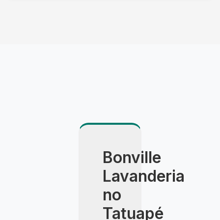
Utilizamos veículo climatizado, embalagem
especial e agendamento com hora marcada. A
entrega é feita pessoalmente pelo consultor,
com apresentação detalhada do resultado.
Bonville
Lavanderia
no
Tatuapé