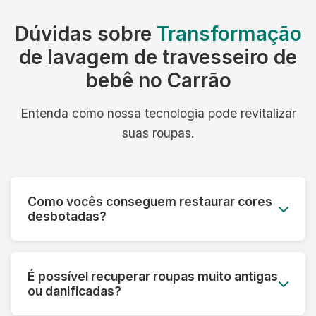
Dúvidas sobre
Transformação
de lavagem de travesseiro de
bebê no Carrão
Entenda como nossa tecnologia pode revitalizar
suas roupas.
Como vocês conseguem restaurar cores
desbotadas?
Utilizamos processos especiais que reativam os
pigmentos das fibras e aplicamos tratamentos
É possível recuperar roupas muito antigas
que devolvem a vivacidade original das cores,
ou danificadas?
mesmo em peças muito desbotadas.