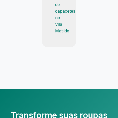
de
capacetes
na
Vila
Matilde
Transforme suas roupas