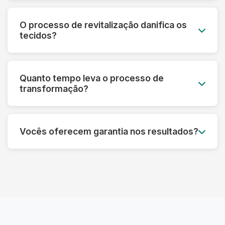
Sim! Nossa tecnologia permite recuperar peças
que parecem perdidas. Fazemos uma avaliação
O processo de revitalização danifica os
prévia e informamos o que é possível restaurar
tecidos?
em cada caso específico.
Pelo contrário! Nossos processos são
desenvolvidos para fortalecer as fibras e
Quanto tempo leva o processo de
prolongar a vida útil das roupas, sempre
transformação?
respeitando as características de cada material.
Dependendo do tipo de tratamento, pode levar
de 3 a 7 dias úteis. Processos mais complexos
Vocês oferecem garantia nos resultados?
de restauração podem precisar de um tempo
adicional para garantir o melhor resultado.
Sim! Garantimos os resultados dos nossos
processos. Se não ficar satisfeito, refazemos o
serviço ou devolvemos seu dinheiro,
dependendo do caso.