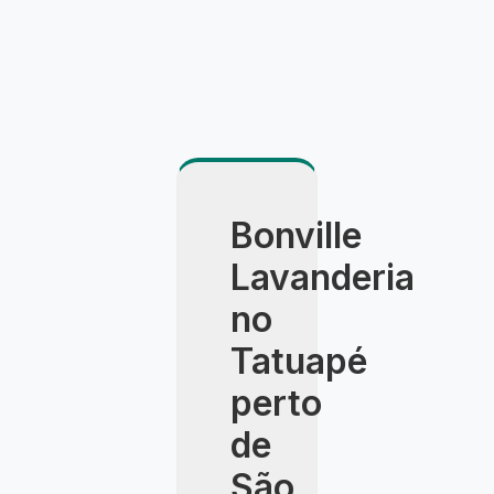
Bonville
Lavanderia
no
Tatuapé
perto
de
São