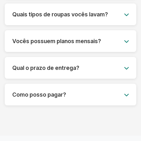
Você agenda o melhor dia e horário, e nossa
equipe retira as roupas no seu endereço. Após
Quais tipos de roupas vocês lavam?
a lavagem, entregamos tudo limpo e passado
para você.
Lavamos todos os tipos de roupas, desde peças
do dia a dia até itens delicados como vestidos de
Vocês possuem planos mensais?
festa, ternos e roupas de couro. Também
lavamos edredons, tapetes, tênis e muito mais.
Sim! Oferecemos planos mensais
personalizados para atender às suas
Qual o prazo de entrega?
necessidades, com um ótimo custo-benefício.
Entre em contato para saber mais.
O prazo padrão é de até 3 dias úteis, mas pode
variar dependendo do tipo de serviço.
Como posso pagar?
Oferecemos também opções de lavagem
express.
Aceitamos diversas formas de pagamento,
incluindo Pix, cartão de crédito e débito. O
pagamento pode ser feito no momento da
entrega.