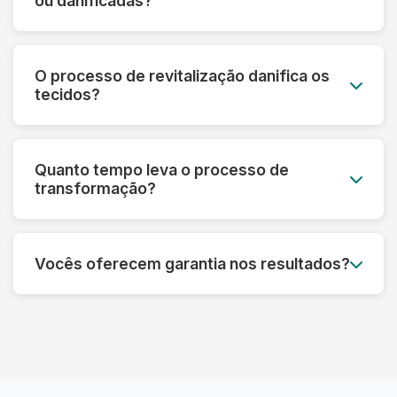
ou danificadas?
mesmo em peças muito desbotadas.
Sim! Nossa tecnologia permite recuperar peças
que parecem perdidas. Fazemos uma avaliação
O processo de revitalização danifica os
prévia e informamos o que é possível restaurar
tecidos?
em cada caso específico.
Pelo contrário! Nossos processos são
desenvolvidos para fortalecer as fibras e
Quanto tempo leva o processo de
prolongar a vida útil das roupas, sempre
transformação?
respeitando as características de cada material.
Dependendo do tipo de tratamento, pode levar
de 3 a 7 dias úteis. Processos mais complexos
Vocês oferecem garantia nos resultados?
de restauração podem precisar de um tempo
adicional para garantir o melhor resultado.
Sim! Garantimos os resultados dos nossos
processos. Se não ficar satisfeito, refazemos o
serviço ou devolvemos seu dinheiro,
dependendo do caso.