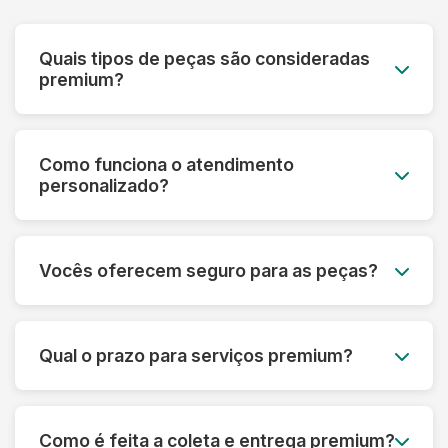
Quais tipos de peças são consideradas
premium?
Roupas de grife, vestidos de noiva, peças de
couro e camurça, seda, cashmere, roupas
Como funciona o atendimento
vintage, uniformes especiais e qualquer peça de
personalizado?
alto valor monetário ou sentimental.
Cada cliente premium tem um consultor
dedicado que acompanha todo o processo,
Vocês oferecem seguro para as peças?
desde a avaliação inicial até a entrega,
oferecendo orientações personalizadas.
Sim! Todas as peças do serviço premium são
automaticamente cobertas por seguro contra
Qual o prazo para serviços premium?
danos ou perdas, com cobertura de até R$
50.000 por peça.
O prazo varia de 5 a 10 dias úteis, dependendo
da complexidade. Para casos urgentes,
Como é feita a coleta e entrega premium?