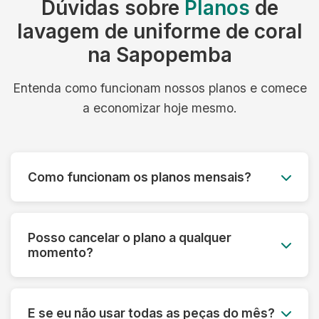
Dúvidas sobre
Planos
de
lavagem de uniforme de coral
na Sapopemba
Entenda como funcionam nossos planos e comece
a economizar hoje mesmo.
Como funcionam os planos mensais?
Você paga um valor fixo mensal e tem direito a
um número determinado de peças, com coleta e
Posso cancelar o plano a qualquer
entrega inclusos. É simples, previsível e muito
momento?
mais econômico.
Sim! Nossos planos são flexíveis e podem ser
cancelados a qualquer momento, sem multa ou
E se eu não usar todas as peças do mês?