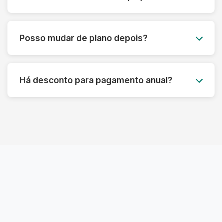
taxa de cancelamento. Sua satisfação é nossa
prioridade.
Você pode acumular até 50% das peças não
utilizadas para o mês seguinte, garantindo que
Posso mudar de plano depois?
você aproveite ao máximo seu plano sem
desperdício.
Claro! Você pode fazer upgrade ou downgrade
do seu plano a qualquer momento, adaptando-
Há desconto para pagamento anual?
se às suas necessidades atuais.
Sim! Oferecemos até 15% de desconto para
pagamento anual antecipado, além de
benefícios exclusivos para assinantes anuais.