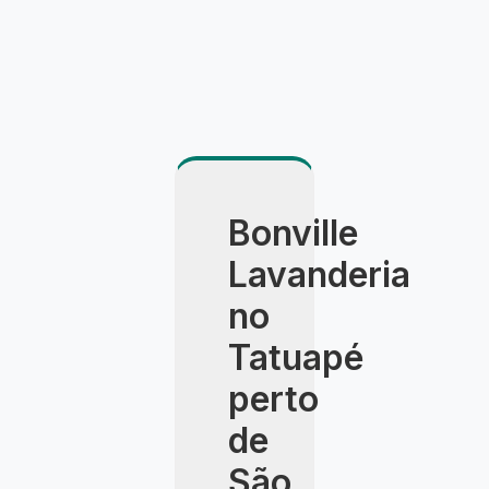
Bonville
Lavanderia
no
Tatuapé
perto
de
São