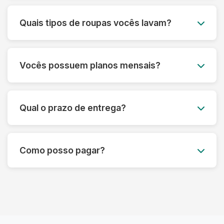
Você agenda o melhor dia e horário, e nossa
equipe retira as roupas no seu endereço. Após
Quais tipos de roupas vocês lavam?
a lavagem, entregamos tudo limpo e passado
para você.
Lavamos todos os tipos de roupas, desde peças
do dia a dia até itens delicados como vestidos de
Vocês possuem planos mensais?
festa, ternos e roupas de couro. Também
lavamos edredons, tapetes, tênis e muito mais.
Sim! Oferecemos planos mensais
personalizados para atender às suas
Qual o prazo de entrega?
necessidades, com um ótimo custo-benefício.
Entre em contato para saber mais.
O prazo padrão é de até 3 dias úteis, mas pode
variar dependendo do tipo de serviço.
Como posso pagar?
Oferecemos também opções de lavagem
express.
Aceitamos diversas formas de pagamento,
incluindo Pix, cartão de crédito e débito. O
pagamento pode ser feito no momento da
entrega.