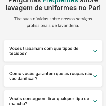
Perguntas
Frequentes
sobre
lavagem de uniformes no Pari
Tire suas dúvidas sobre nossos serviços
profissionais de lavanderia.
Vocês trabalham com que tipos de
tecidos?
Trabalhamos com todos os tipos de tecidos:
algodão, linho, seda, lã, couro, camurça,
Como vocês garantem que as roupas não
tecidos sintéticos e técnicos. Cada material
vão danificar?
recebe o tratamento específico adequado.
Fazemos uma análise prévia de cada peça,
verificando etiquetas e identificando o melhor
Vocês conseguem tirar qualquer tipo de
processo. Utilizamos produtos específicos e
mancha?