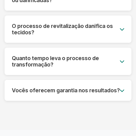
ou danificadas?
mesmo em peças muito desbotadas.
Sim! Nossa tecnologia permite recuperar peças
que parecem perdidas. Fazemos uma avaliação
O processo de revitalização danifica os
prévia e informamos o que é possível restaurar
tecidos?
em cada caso específico.
Pelo contrário! Nossos processos são
desenvolvidos para fortalecer as fibras e
Quanto tempo leva o processo de
prolongar a vida útil das roupas, sempre
transformação?
respeitando as características de cada material.
Dependendo do tipo de tratamento, pode levar
de 3 a 7 dias úteis. Processos mais complexos
Vocês oferecem garantia nos resultados?
de restauração podem precisar de um tempo
adicional para garantir o melhor resultado.
Sim! Garantimos os resultados dos nossos
processos. Se não ficar satisfeito, refazemos o
serviço ou devolvemos seu dinheiro,
dependendo do caso.