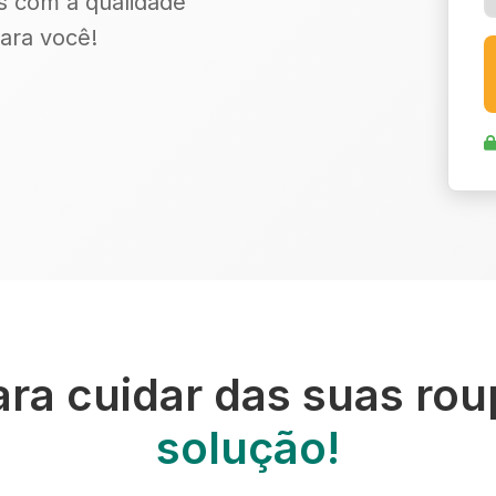
s com a qualidade
ara você!
ara cuidar das suas ro
solução!