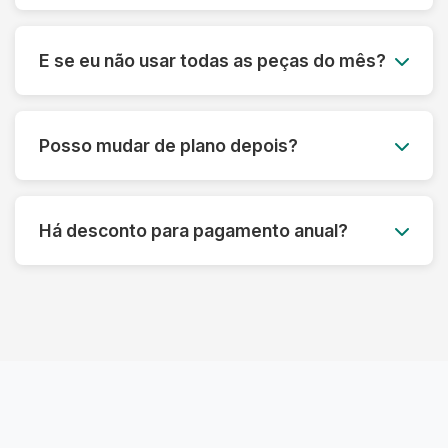
Sim! Nossos planos são flexíveis e podem ser
cancelados a qualquer momento, sem multa ou
E se eu não usar todas as peças do mês?
taxa de cancelamento. Sua satisfação é nossa
prioridade.
Você pode acumular até 50% das peças não
utilizadas para o mês seguinte, garantindo que
Posso mudar de plano depois?
você aproveite ao máximo seu plano sem
desperdício.
Claro! Você pode fazer upgrade ou downgrade
do seu plano a qualquer momento, adaptando-
Há desconto para pagamento anual?
se às suas necessidades atuais.
Sim! Oferecemos até 15% de desconto para
pagamento anual antecipado, além de
benefícios exclusivos para assinantes anuais.