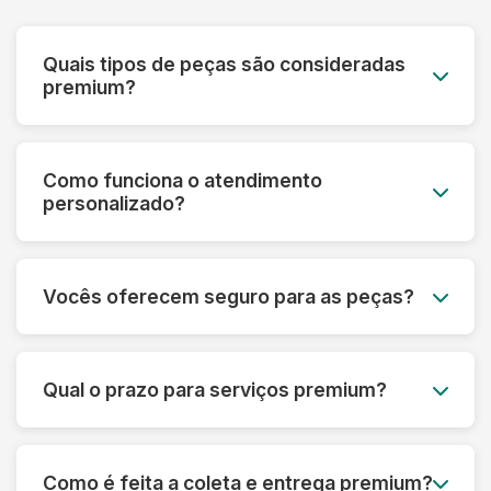
Quais tipos de peças são consideradas
premium?
Roupas de grife, vestidos de noiva, peças de
couro e camurça, seda, cashmere, roupas
Como funciona o atendimento
vintage, uniformes especiais e qualquer peça de
personalizado?
alto valor monetário ou sentimental.
Cada cliente premium tem um consultor
dedicado que acompanha todo o processo,
Vocês oferecem seguro para as peças?
desde a avaliação inicial até a entrega,
oferecendo orientações personalizadas.
Sim! Todas as peças do serviço premium são
automaticamente cobertas por seguro contra
Qual o prazo para serviços premium?
danos ou perdas, com cobertura de até R$
50.000 por peça.
O prazo varia de 5 a 10 dias úteis, dependendo
da complexidade. Para casos urgentes,
Como é feita a coleta e entrega premium?