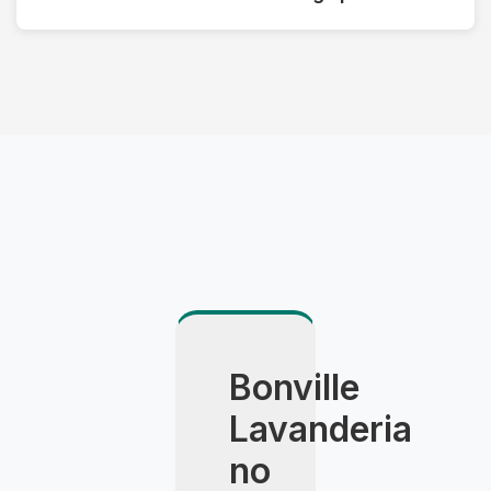
oferecemos serviço express com prazo
reduzido mediante consulta.
Utilizamos veículo climatizado, embalagem
especial e agendamento com hora marcada. A
entrega é feita pessoalmente pelo consultor,
com apresentação detalhada do resultado.
Bonville
Lavanderia
no