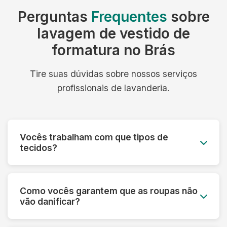
Perguntas
Frequentes
sobre
lavagem de vestido de
formatura no Brás
Tire suas dúvidas sobre nossos serviços
profissionais de lavanderia.
Vocês trabalham com que tipos de
tecidos?
Trabalhamos com todos os tipos de tecidos:
algodão, linho, seda, lã, couro, camurça,
Como vocês garantem que as roupas não
tecidos sintéticos e técnicos. Cada material
vão danificar?
recebe o tratamento específico adequado.
Fazemos uma análise prévia de cada peça,