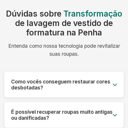
Dúvidas sobre
Transformação
de lavagem de vestido de
formatura na Penha
Entenda como nossa tecnologia pode revitalizar
suas roupas.
Como vocês conseguem restaurar cores
desbotadas?
Utilizamos processos especiais que reativam os
pigmentos das fibras e aplicamos tratamentos
É possível recuperar roupas muito antigas
que devolvem a vivacidade original das cores,
ou danificadas?
mesmo em peças muito desbotadas.