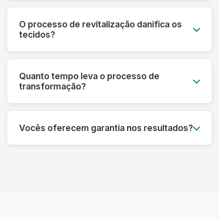
Sim! Nossa tecnologia permite recuperar peças
que parecem perdidas. Fazemos uma avaliação
O processo de revitalização danifica os
prévia e informamos o que é possível restaurar
tecidos?
em cada caso específico.
Pelo contrário! Nossos processos são
desenvolvidos para fortalecer as fibras e
Quanto tempo leva o processo de
prolongar a vida útil das roupas, sempre
transformação?
respeitando as características de cada material.
Dependendo do tipo de tratamento, pode levar
de 3 a 7 dias úteis. Processos mais complexos
Vocês oferecem garantia nos resultados?
de restauração podem precisar de um tempo
adicional para garantir o melhor resultado.
Sim! Garantimos os resultados dos nossos
processos. Se não ficar satisfeito, refazemos o
serviço ou devolvemos seu dinheiro,
dependendo do caso.