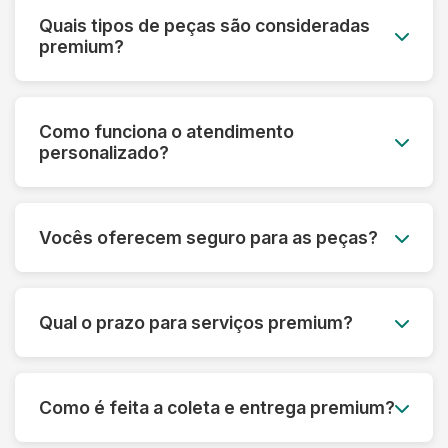
Quais tipos de peças são consideradas
premium?
Roupas de grife, vestidos de noiva, peças de
couro e camurça, seda, cashmere, roupas
Como funciona o atendimento
vintage, uniformes especiais e qualquer peça de
personalizado?
alto valor monetário ou sentimental.
Cada cliente premium tem um consultor
dedicado que acompanha todo o processo,
Vocês oferecem seguro para as peças?
desde a avaliação inicial até a entrega,
oferecendo orientações personalizadas.
Sim! Todas as peças do serviço premium são
automaticamente cobertas por seguro contra
Qual o prazo para serviços premium?
danos ou perdas, com cobertura de até R$
50.000 por peça.
O prazo varia de 5 a 10 dias úteis, dependendo
da complexidade. Para casos urgentes,
Como é feita a coleta e entrega premium?
oferecemos serviço express com prazo
reduzido mediante consulta.