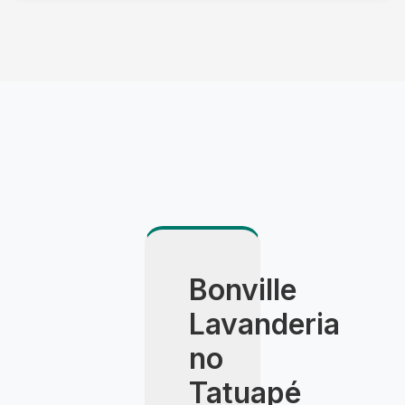
Utilizamos veículo climatizado, embalagem
especial e agendamento com hora marcada. A
entrega é feita pessoalmente pelo consultor,
com apresentação detalhada do resultado.
Bonville
Lavanderia
no
Tatuapé