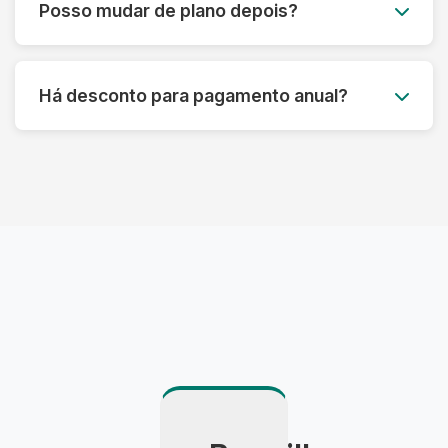
Posso mudar de plano depois?
você aproveite ao máximo seu plano sem
desperdício.
Claro! Você pode fazer upgrade ou downgrade
do seu plano a qualquer momento, adaptando-
Há desconto para pagamento anual?
se às suas necessidades atuais.
Sim! Oferecemos até 15% de desconto para
pagamento anual antecipado, além de
benefícios exclusivos para assinantes anuais.