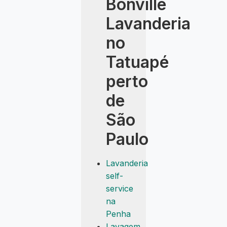
Bonville
Lavanderia
no
Tatuapé
perto
de
São
Paulo
Lavanderia
self-
service
na
Penha
Lavagem