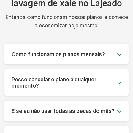
lavagem de xale no Lajeado
Entenda como funcionam nossos planos e comece
a economizar hoje mesmo.
Como funcionam os planos mensais?
Você paga um valor fixo mensal e tem direito a
um número determinado de peças, com coleta e
Posso cancelar o plano a qualquer
entrega inclusos. É simples, previsível e muito
momento?
mais econômico.
Sim! Nossos planos são flexíveis e podem ser
cancelados a qualquer momento, sem multa ou
E se eu não usar todas as peças do mês?
taxa de cancelamento. Sua satisfação é nossa
prioridade.
Você pode acumular até 50% das peças não
utilizadas para o mês seguinte, garantindo que