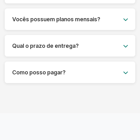
para você.
Lavamos todos os tipos de roupas, desde peças
do dia a dia até itens delicados como vestidos de
Vocês possuem planos mensais?
festa, ternos e roupas de couro. Também
lavamos edredons, tapetes, tênis e muito mais.
Sim! Oferecemos planos mensais
personalizados para atender às suas
Qual o prazo de entrega?
necessidades, com um ótimo custo-benefício.
Entre em contato para saber mais.
O prazo padrão é de até 3 dias úteis, mas pode
variar dependendo do tipo de serviço.
Como posso pagar?
Oferecemos também opções de lavagem
express.
Aceitamos diversas formas de pagamento,
incluindo Pix, cartão de crédito e débito. O
pagamento pode ser feito no momento da
entrega.