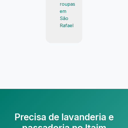
roupas
em
São
Rafael
Precisa de
lavanderia e
passadoria no Itaim