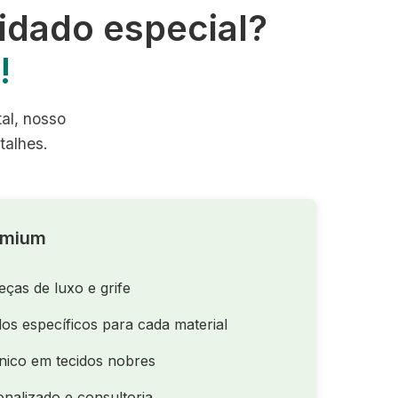
idado especial?
!
tal, nosso
talhes.
emium
eças de luxo e grife
os específicos para cada material
nico em tecidos nobres
nalizado e consultoria