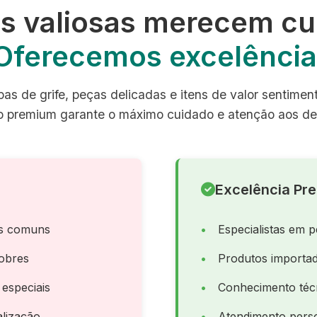
s valiosas merecem cu
Oferecemos excelência
as de grife, peças delicadas e itens de valor sentimen
o premium garante o máximo cuidado e atenção aos de
Excelência Pr
as comuns
Especialistas em p
obres
Produtos importad
 especiais
Conhecimento téc
lização
Atendimento perso