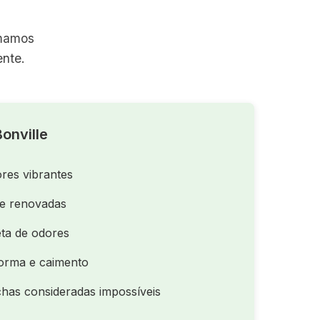
rmamos
nte.
onville
res vibrantes
de renovadas
ta de odores
orma e caimento
as consideradas impossíveis