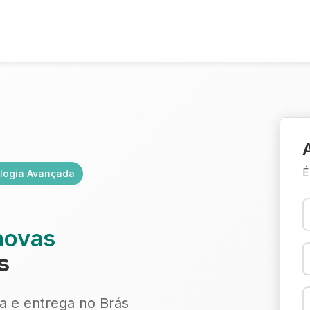
É
logia Avançada
novas
s
ra e entrega no Brás