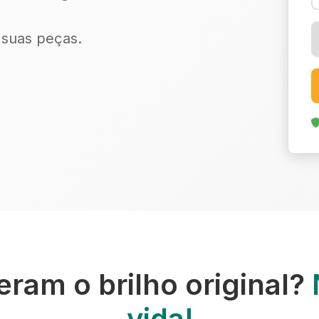
r suas peças.
ram o brilho original?
vida!