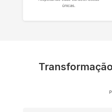
únicas.
Transformaçã
P