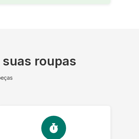
s suas roupas
peças