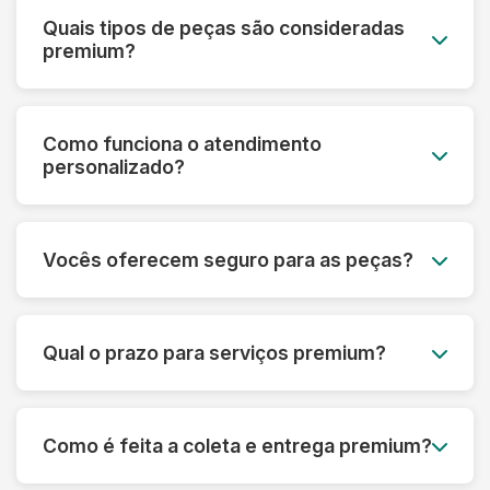
Quais tipos de peças são consideradas
premium?
Roupas de grife, vestidos de noiva, peças de
couro e camurça, seda, cashmere, roupas
Como funciona o atendimento
vintage, uniformes especiais e qualquer peça de
personalizado?
alto valor monetário ou sentimental.
Cada cliente premium tem um consultor
dedicado que acompanha todo o processo,
Vocês oferecem seguro para as peças?
desde a avaliação inicial até a entrega,
oferecendo orientações personalizadas.
Sim! Todas as peças do serviço premium são
automaticamente cobertas por seguro contra
Qual o prazo para serviços premium?
danos ou perdas, com cobertura de até R$
50.000 por peça.
O prazo varia de 5 a 10 dias úteis, dependendo
da complexidade. Para casos urgentes,
Como é feita a coleta e entrega premium?
oferecemos serviço express com prazo
reduzido mediante consulta.