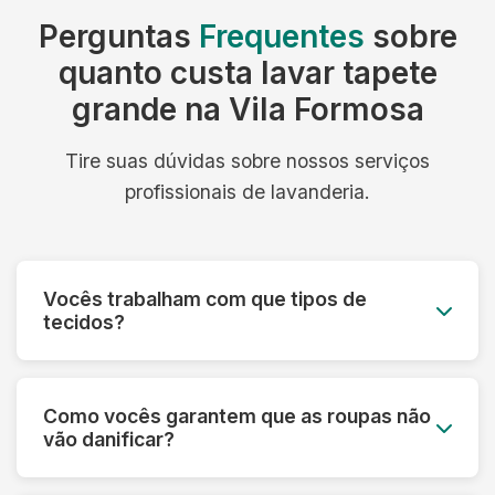
Perguntas
Frequentes
sobre
quanto custa lavar tapete
grande na Vila Formosa
Tire suas dúvidas sobre nossos serviços
profissionais de lavanderia.
Vocês trabalham com que tipos de
tecidos?
Trabalhamos com todos os tipos de tecidos:
algodão, linho, seda, lã, couro, camurça,
Como vocês garantem que as roupas não
tecidos sintéticos e técnicos. Cada material
vão danificar?
recebe o tratamento específico adequado.
Fazemos uma análise prévia de cada peça,