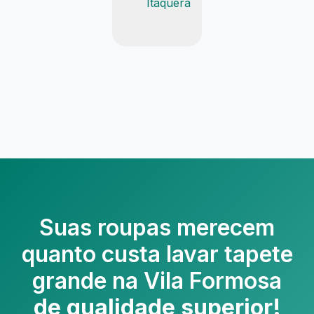
Itaquera
Suas roupas merecem
quanto custa lavar tapete
grande na Vila Formosa
de qualidade superior!