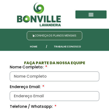
Nosso Portfólio
Trabalhe Conosco
CONHEÇA OS PLANOS MENSAIS
HOME
/
TRABALHE CONOSCO
FAÇA PARTE DA NOSSA EQUIPE
Nome Completo:
Endereço Email:
Telefone / Whatsapp: