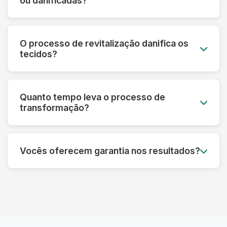
ou danificadas?
mesmo em peças muito desbotadas.
Sim! Nossa tecnologia permite recuperar peças
que parecem perdidas. Fazemos uma avaliação
O processo de revitalização danifica os
prévia e informamos o que é possível restaurar
tecidos?
em cada caso específico.
Pelo contrário! Nossos processos são
desenvolvidos para fortalecer as fibras e
Quanto tempo leva o processo de
prolongar a vida útil das roupas, sempre
transformação?
respeitando as características de cada material.
Dependendo do tipo de tratamento, pode levar
de 3 a 7 dias úteis. Processos mais complexos
Vocês oferecem garantia nos resultados?
de restauração podem precisar de um tempo
adicional para garantir o melhor resultado.
Sim! Garantimos os resultados dos nossos
processos. Se não ficar satisfeito, refazemos o
serviço ou devolvemos seu dinheiro,
dependendo do caso.