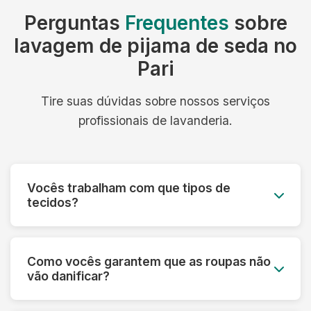
Perguntas
Frequentes
sobre
lavagem de pijama de seda no
Pari
Tire suas dúvidas sobre nossos serviços
profissionais de lavanderia.
Vocês trabalham com que tipos de
tecidos?
Trabalhamos com todos os tipos de tecidos:
algodão, linho, seda, lã, couro, camurça,
Como vocês garantem que as roupas não
tecidos sintéticos e técnicos. Cada material
vão danificar?
recebe o tratamento específico adequado.
Fazemos uma análise prévia de cada peça,