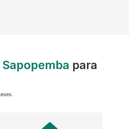
na Sapopemba
para
meses.