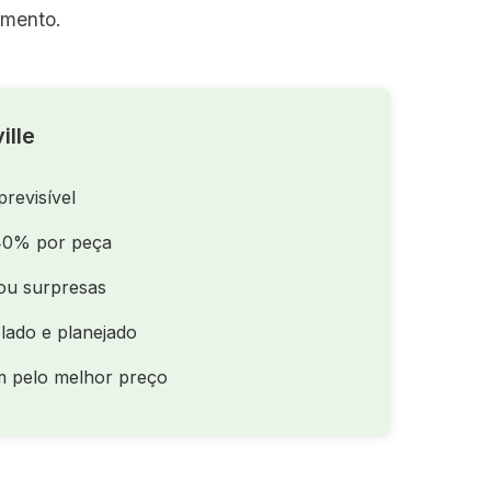
amento.
ille
previsível
40% por peça
ou surpresas
lado e planejado
m pelo melhor preço