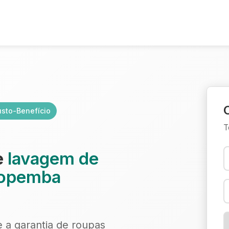
sto-Benefício
T
e
lavagem de
popemba
e a garantia de roupas