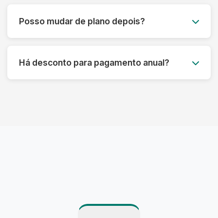
Você pode acumular até 50% das peças não
utilizadas para o mês seguinte, garantindo que
Posso mudar de plano depois?
você aproveite ao máximo seu plano sem
desperdício.
Claro! Você pode fazer upgrade ou downgrade
do seu plano a qualquer momento, adaptando-
Há desconto para pagamento anual?
se às suas necessidades atuais.
Sim! Oferecemos até 15% de desconto para
pagamento anual antecipado, além de
benefícios exclusivos para assinantes anuais.