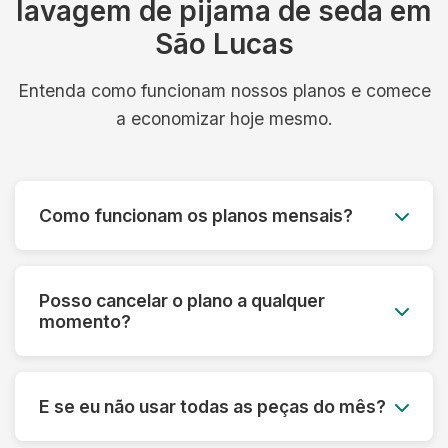
lavagem de pijama de seda em
São Lucas
Entenda como funcionam nossos planos e comece
a economizar hoje mesmo.
Como funcionam os planos mensais?
Você paga um valor fixo mensal e tem direito a
um número determinado de peças, com coleta e
Posso cancelar o plano a qualquer
entrega inclusos. É simples, previsível e muito
momento?
mais econômico.
Sim! Nossos planos são flexíveis e podem ser
cancelados a qualquer momento, sem multa ou
E se eu não usar todas as peças do mês?
taxa de cancelamento. Sua satisfação é nossa
prioridade.