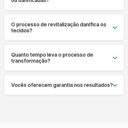
ou danificadas?
mesmo em peças muito desbotadas.
Sim! Nossa tecnologia permite recuperar peças
que parecem perdidas. Fazemos uma avaliação
O processo de revitalização danifica os
prévia e informamos o que é possível restaurar
tecidos?
em cada caso específico.
Pelo contrário! Nossos processos são
desenvolvidos para fortalecer as fibras e
Quanto tempo leva o processo de
prolongar a vida útil das roupas, sempre
transformação?
respeitando as características de cada material.
Dependendo do tipo de tratamento, pode levar
de 3 a 7 dias úteis. Processos mais complexos
Vocês oferecem garantia nos resultados?
de restauração podem precisar de um tempo
adicional para garantir o melhor resultado.
Sim! Garantimos os resultados dos nossos
processos. Se não ficar satisfeito, refazemos o
serviço ou devolvemos seu dinheiro,
dependendo do caso.