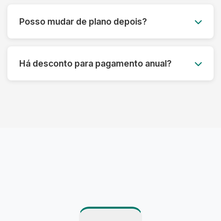
Você pode acumular até 50% das peças não
utilizadas para o mês seguinte, garantindo que
Posso mudar de plano depois?
você aproveite ao máximo seu plano sem
desperdício.
Claro! Você pode fazer upgrade ou downgrade
do seu plano a qualquer momento, adaptando-
Há desconto para pagamento anual?
se às suas necessidades atuais.
Sim! Oferecemos até 15% de desconto para
pagamento anual antecipado, além de
benefícios exclusivos para assinantes anuais.