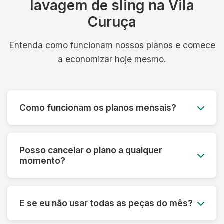
lavagem de sling na Vila
Curuça
Entenda como funcionam nossos planos e comece
a economizar hoje mesmo.
Como funcionam os planos mensais?
Você paga um valor fixo mensal e tem direito a
um número determinado de peças, com coleta e
Posso cancelar o plano a qualquer
entrega inclusos. É simples, previsível e muito
momento?
mais econômico.
Sim! Nossos planos são flexíveis e podem ser
cancelados a qualquer momento, sem multa ou
E se eu não usar todas as peças do mês?
taxa de cancelamento. Sua satisfação é nossa
prioridade.