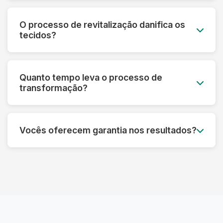
Sim! Nossa tecnologia permite recuperar peças
que parecem perdidas. Fazemos uma avaliação
O processo de revitalização danifica os
prévia e informamos o que é possível restaurar
tecidos?
em cada caso específico.
Pelo contrário! Nossos processos são
desenvolvidos para fortalecer as fibras e
Quanto tempo leva o processo de
prolongar a vida útil das roupas, sempre
transformação?
respeitando as características de cada material.
Dependendo do tipo de tratamento, pode levar
de 3 a 7 dias úteis. Processos mais complexos
Vocês oferecem garantia nos resultados?
de restauração podem precisar de um tempo
adicional para garantir o melhor resultado.
Sim! Garantimos os resultados dos nossos
processos. Se não ficar satisfeito, refazemos o
serviço ou devolvemos seu dinheiro,
dependendo do caso.