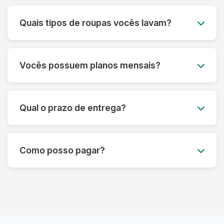
Você agenda o melhor dia e horário, e nossa
equipe retira as roupas no seu endereço. Após
Quais tipos de roupas vocês lavam?
a lavagem, entregamos tudo limpo e passado
para você.
Lavamos todos os tipos de roupas, desde peças
do dia a dia até itens delicados como vestidos de
Vocês possuem planos mensais?
festa, ternos e roupas de couro. Também
lavamos edredons, tapetes, tênis e muito mais.
Sim! Oferecemos planos mensais
personalizados para atender às suas
Qual o prazo de entrega?
necessidades, com um ótimo custo-benefício.
Entre em contato para saber mais.
O prazo padrão é de até 3 dias úteis, mas pode
variar dependendo do tipo de serviço.
Como posso pagar?
Oferecemos também opções de lavagem
express.
Aceitamos diversas formas de pagamento,
incluindo Pix, cartão de crédito e débito. O
pagamento pode ser feito no momento da
entrega.