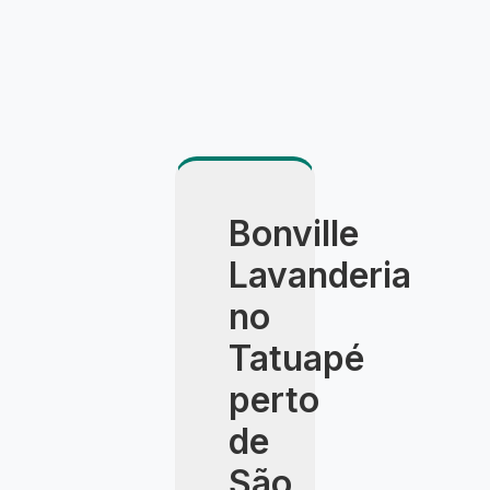
Bonville
Lavanderia
no
Tatuapé
perto
de
São