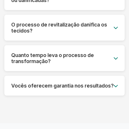
ou danificadas?
mesmo em peças muito desbotadas.
Sim! Nossa tecnologia permite recuperar peças
que parecem perdidas. Fazemos uma avaliação
O processo de revitalização danifica os
prévia e informamos o que é possível restaurar
tecidos?
em cada caso específico.
Pelo contrário! Nossos processos são
desenvolvidos para fortalecer as fibras e
Quanto tempo leva o processo de
prolongar a vida útil das roupas, sempre
transformação?
respeitando as características de cada material.
Dependendo do tipo de tratamento, pode levar
de 3 a 7 dias úteis. Processos mais complexos
Vocês oferecem garantia nos resultados?
de restauração podem precisar de um tempo
adicional para garantir o melhor resultado.
Sim! Garantimos os resultados dos nossos
processos. Se não ficar satisfeito, refazemos o
serviço ou devolvemos seu dinheiro,
dependendo do caso.