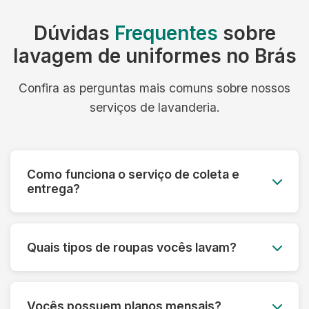
Dúvidas
Frequentes
sobre
lavagem de uniformes no Brás
Confira as perguntas mais comuns sobre nossos
serviços de lavanderia.
Como funciona o serviço de coleta e
entrega?
Você agenda o melhor dia e horário, e nossa
equipe retira as roupas no seu endereço. Após
Quais tipos de roupas vocês lavam?
a lavagem, entregamos tudo limpo e passado
para você.
Lavamos todos os tipos de roupas, desde peças
do dia a dia até itens delicados como vestidos de
Vocês possuem planos mensais?