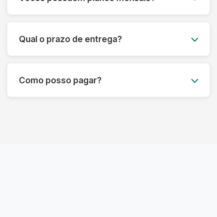
festa, ternos e roupas de couro. Também
lavamos edredons, tapetes, tênis e muito mais.
Sim! Oferecemos planos mensais
personalizados para atender às suas
Qual o prazo de entrega?
necessidades, com um ótimo custo-benefício.
Entre em contato para saber mais.
O prazo padrão é de até 3 dias úteis, mas pode
variar dependendo do tipo de serviço.
Como posso pagar?
Oferecemos também opções de lavagem
express.
Aceitamos diversas formas de pagamento,
incluindo Pix, cartão de crédito e débito. O
pagamento pode ser feito no momento da
entrega.