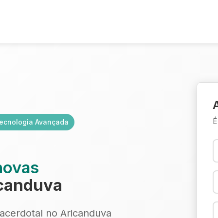
É
ecnologia Avançada
novas
canduva
acerdotal no Aricanduva