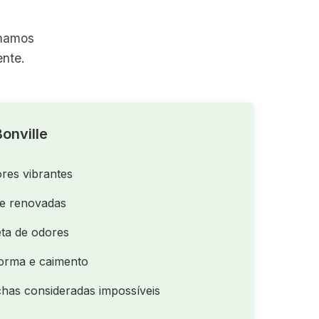
rmamos
nte.
onville
res vibrantes
de renovadas
ta de odores
orma e caimento
as consideradas impossíveis