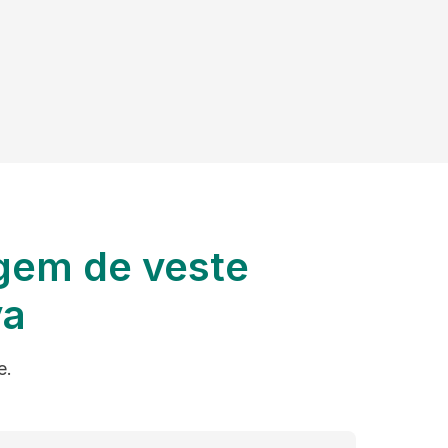
gem de veste
va
e.