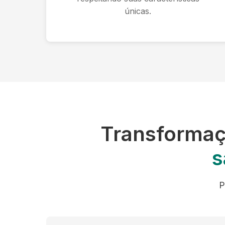
únicas.
Transforma
s
P