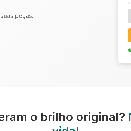
r suas peças.
ram o brilho original?
vida!