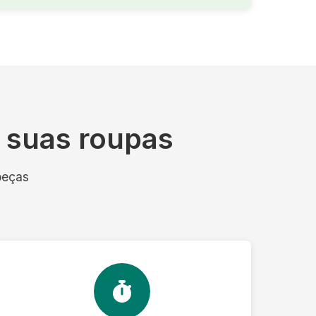
s suas roupas
peças