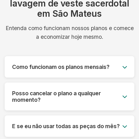
lavagem de veste sacerdotal
em São Mateus
Entenda como funcionam nossos planos e comece
a economizar hoje mesmo.
Como funcionam os planos mensais?
Você paga um valor fixo mensal e tem direito a
um número determinado de peças, com coleta e
Posso cancelar o plano a qualquer
entrega inclusos. É simples, previsível e muito
momento?
mais econômico.
Sim! Nossos planos são flexíveis e podem ser
cancelados a qualquer momento, sem multa ou
E se eu não usar todas as peças do mês?
taxa de cancelamento. Sua satisfação é nossa
prioridade.