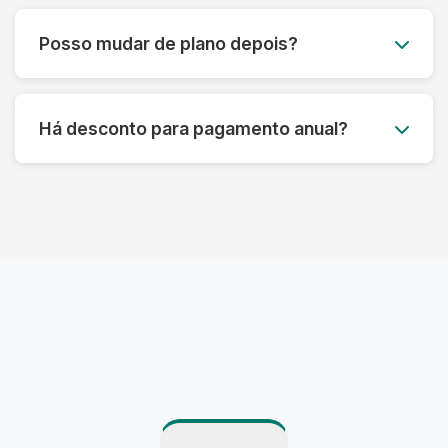
Você pode acumular até 50% das peças não
utilizadas para o mês seguinte, garantindo que
Posso mudar de plano depois?
você aproveite ao máximo seu plano sem
desperdício.
Claro! Você pode fazer upgrade ou downgrade
do seu plano a qualquer momento, adaptando-
Há desconto para pagamento anual?
se às suas necessidades atuais.
Sim! Oferecemos até 15% de desconto para
pagamento anual antecipado, além de
benefícios exclusivos para assinantes anuais.