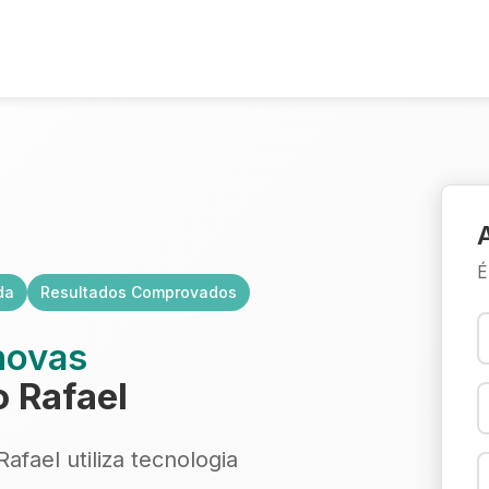
É
da
Resultados Comprovados
novas
 Rafael
fael utiliza tecnologia