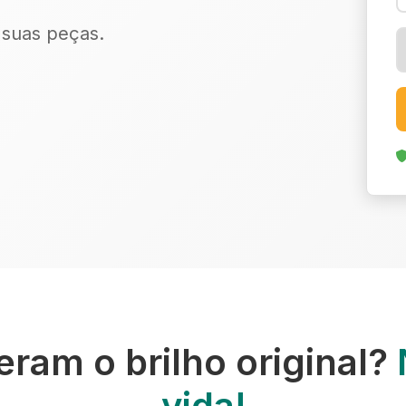
r suas peças.
ram o brilho original?
vida!