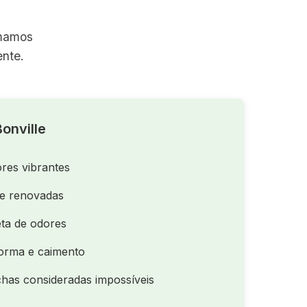
rmamos
nte.
onville
res vibrantes
de renovadas
ta de odores
orma e caimento
as consideradas impossíveis