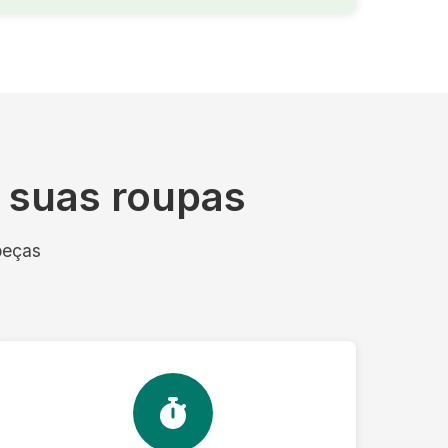
s suas roupas
peças