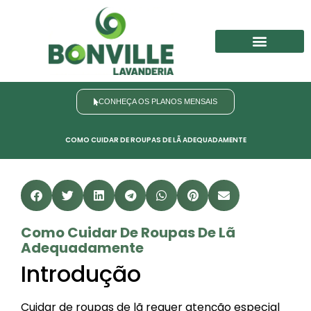
Nosso Portfólio
Trabalhe Conosco
CONHEÇA OS PLANOS MENSAIS
COMO CUIDAR DE ROUPAS DE LÃ ADEQUADAMENTE
Como Cuidar De Roupas De Lã
Adequadamente
Introdução
Cuidar de roupas de lã requer atenção especial