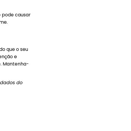
o pode causar
rme.
do que o seu
enção e
né. Mantenha-
uidados do