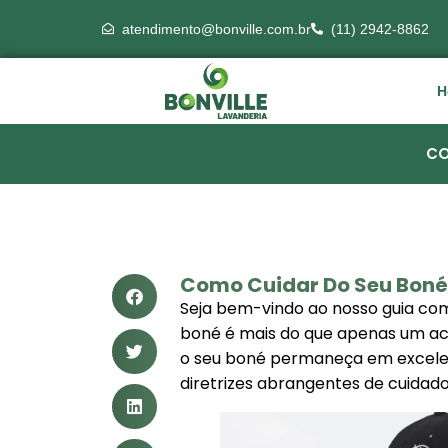
atendimento@bonville.com.br
(11) 2942-8862
H
CO
Como Cuidar Do Seu Boné
Seja bem-vindo ao nosso guia co
boné é mais do que apenas um ace
o seu boné permaneça em excelente
diretrizes abrangentes de cuidad