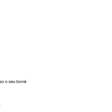
so o seu boné
.